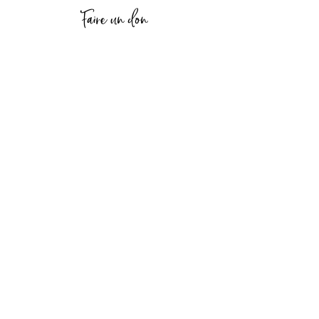
Faire un don
Me contacter
Politique de confidentialité
Copyrights carolame Revaz© 2020