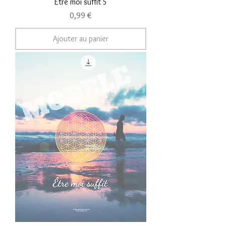
Être moi suffit 5
Prix
0,99 €
Ajouter au panier