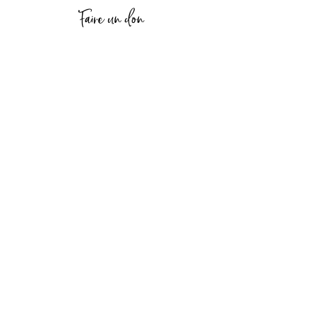
Faire un don
Me contacter
Politique de confidentialité
Copyrights carolame Revaz© 2020