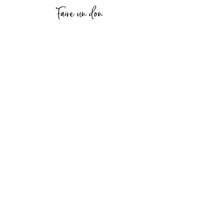
Faire un don
Me contacter
Politique de confidentialité
Copyrights carolame Revaz© 2020