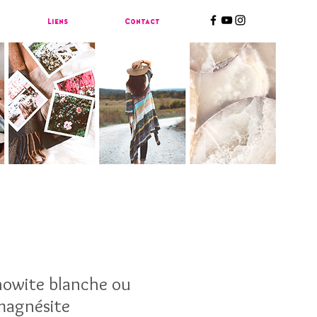
Liens
Contact
howite blanche ou
magnésite