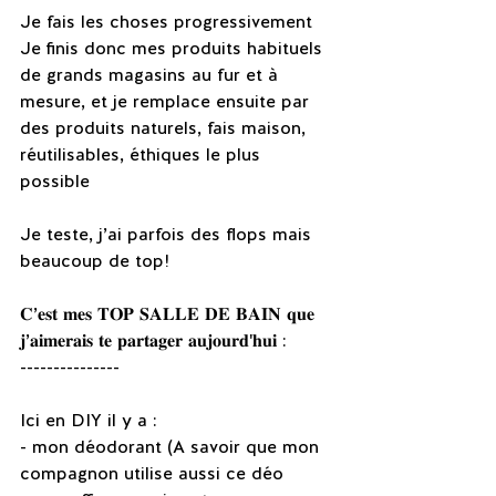
Je fais les choses progressivement 
Je finis donc mes produits habituels 
de grands magasins au fur et à 
mesure, et je remplace ensuite par 
des produits naturels, fais maison, 
réutilisables, éthiques le plus 
possible
Je teste, j’ai parfois des flops mais 
beaucoup de top!
𝐂’𝐞𝐬𝐭 𝐦𝐞𝐬 𝐓𝐎𝐏 𝐒𝐀𝐋𝐋𝐄 𝐃𝐄 𝐁𝐀𝐈𝐍 𝐪𝐮𝐞 
𝐣’𝐚𝐢𝐦𝐞𝐫𝐚𝐢𝐬 𝐭𝐞 𝐩𝐚𝐫𝐭𝐚𝐠𝐞𝐫 𝐚𝐮𝐣𝐨𝐮𝐫𝐝'𝐡𝐮𝐢 :
---------------
Ici en DIY il y a :
- mon déodorant (A savoir que mon 
compagnon utilise aussi ce déo 