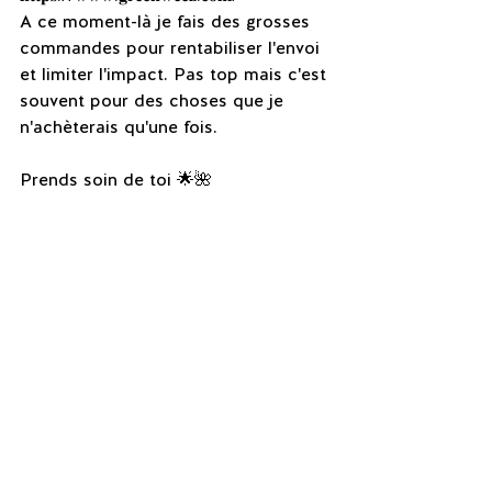
A ce moment-là je fais des grosses 
commandes pour rentabiliser l'envoi 
et limiter l'impact. Pas top mais c'est 
souvent pour des choses que je 
n'achèterais qu'une fois.
Prends soin de toi 🌟🌺
Je te souhaite le meilleur
Carolame
Pour être informé des prochains 
partages, inscris-toi à mon info-
lettre :
https://landing.mailerlite.com/webfor
ms/landing/w5b0u7