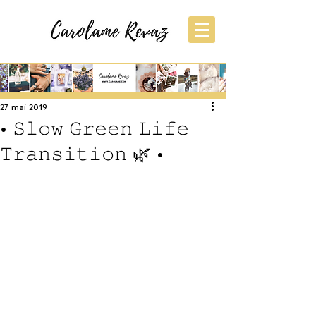
S'inscrire
Post
27 mai 2019
• 𝚂𝚕𝚘𝚠 𝙶𝚛𝚎𝚎𝚗 𝙻𝚒𝚏𝚎
𝚃𝚛𝚊𝚗𝚜𝚒𝚝𝚒𝚘𝚗 🌿 •