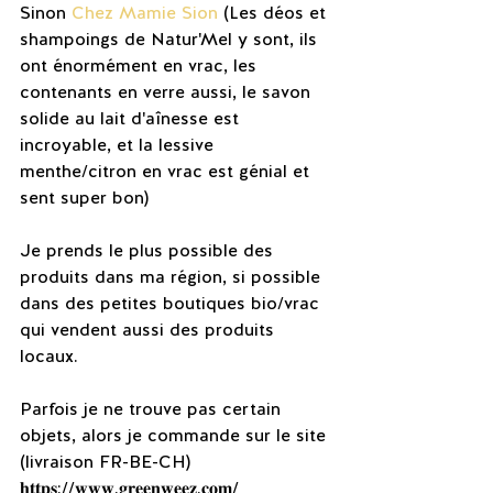
Sinon 
Chez Mamie Sion
 (Les déos et 
shampoings de Natur'Mel y sont, ils 
ont énormément en vrac, les 
contenants en verre aussi, le savon 
solide au lait d'aînesse est 
incroyable, et la lessive 
menthe/citron en vrac est génial et 
sent super bon)
Je prends le plus possible des 
produits dans ma région, si possible 
dans des petites boutiques bio/vrac 
qui vendent aussi des produits 
locaux. 
Parfois je ne trouve pas certain 
objets, alors je commande sur le site 
(livraison FR-BE-CH)
𝐡𝐭𝐭𝐩𝐬://𝐰𝐰𝐰.𝐠𝐫𝐞𝐞𝐧𝐰𝐞𝐞𝐳.𝐜𝐨𝐦/ 