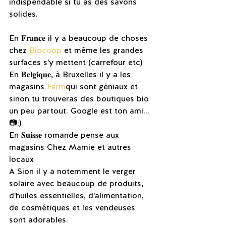
indispendable si tu as des savons 
solides.
En 𝐅𝐫𝐚𝐧𝐜𝐞 il y a beaucoup de choses 
chez 
Biocoop
 et même les grandes 
surfaces s'y mettent (carrefour etc)
En 𝐁𝐞𝐥𝐠𝐢𝐪𝐮𝐞, à Bruxelles il y a les 
magasins 
Färm
qui sont géniaux et 
sinon tu trouveras des boutiques bio 
un peu partout. Google est ton ami... 
📷;)
En 𝐒𝐮𝐢𝐬𝐬𝐞 romande pense aux 
magasins Chez Mamie et autres 
locaux 
A Sion il y a notemment le verger 
solaire avec beaucoup de produits, 
d'huiles essentielles, d'alimentation, 
de cosmétiques et les vendeuses 
sont adorables.