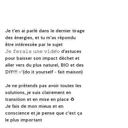
Je t’en ai parlé dans le dernier tirage 
des énergies, et tu m’as répondu 
être intéressée par le sujet 
𝙹𝚎 𝚏𝚎𝚛𝚊𝚒𝚜 𝚞𝚗𝚎 𝚟𝚒𝚍𝚎́𝚘 d'astuces 
pour baisser son impact déchet et 
aller vers du plus naturel, BIO et des 
DIY!!! ✅(do it yourself - fait maison) 
Je ne prétends pas avoir toutes les 
solutions, je suis clairement en 
transition et en mise en place ♻️
Je fais de mon mieux et en 
conscience et je pense que c’est ça 
le plus important 