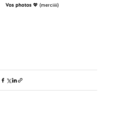
Vos photos
 💖 (merciiii)
Voir tout
Posts récents